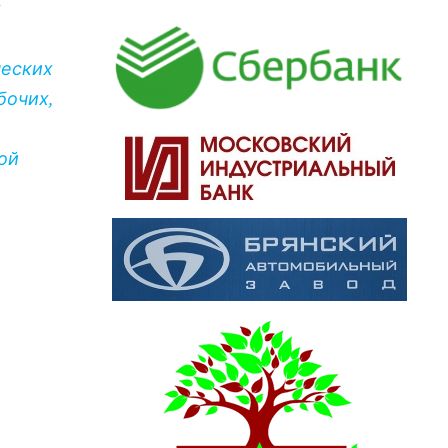
х
ческих
бочих,
ой