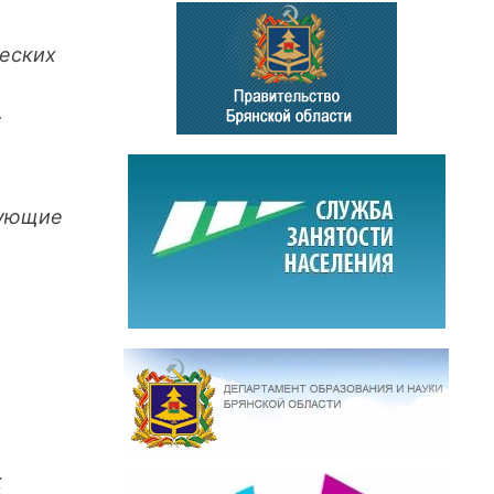
ческих
г
дующие
к