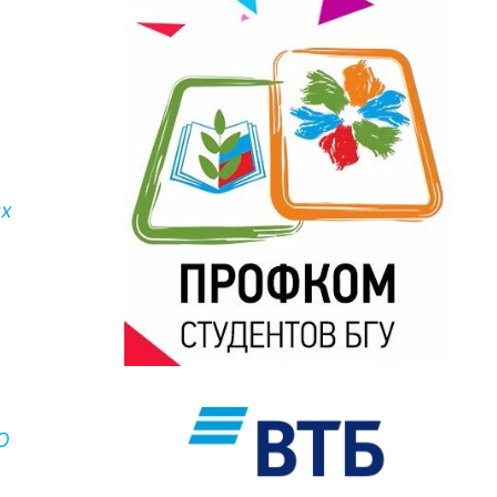
ях
-
О