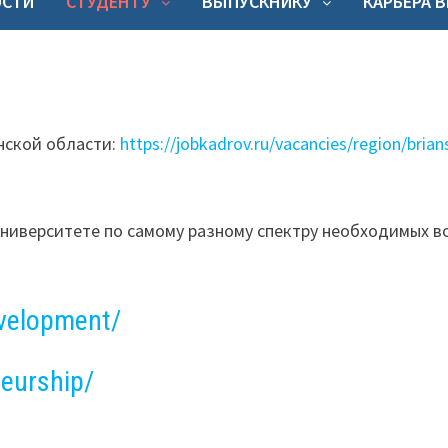
ОСТИ
СТУДЕНТУ
ВЫПУСКНИКУ
КАРЬЕРА 
нской области:
https://jobkadrov.ru/vacancies/region/brian
ниверситете по самому разному спектру необходимых в
evelopment/
neurship/