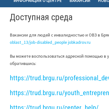
ИНФОРМАЦИЯ О ЦЕНТРЕ
ВАКАНСИИ
НОВ
Доступная среда
Вакансии для людей с инвалидностью и ОВЗ в Бря
oblast_13/job-disabled_people
jobkadrov.ru
Вы можете воспользоваться адресной помощью в у
обратившись:
https://trud.brgu.ru/professional_d
https://trud.brgu.ru/youth_entrepre
https://trud.brgu.ru/center_help/