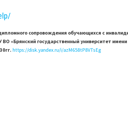
elp/
тдипломного сопровождения обучающихся с инвалид
 ВО «Брянский государственный университет имени
30гг.
https://disk.yandex.ru/i/azM658tP8VTsEg