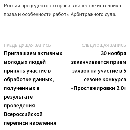
России прецедентного права в качестве источника
права и особенности работы Арбитражного суда.
Навигация
Предыдущая
С
ПРЕДЫДУЩАЯ ЗАПИСЬ
СЛЕДУЮЩАЯ ЗАПИСЬ
запись:
з
Приглашаем активных
30 ноября
по
молодых людей
заканчивается прием
записям
принять участие в
заявок на участие в 5
обработке данных,
сезоне конкурса
полученных в
«Простажировки 2.0»
результате
проведения
Всероссийской
переписи населения