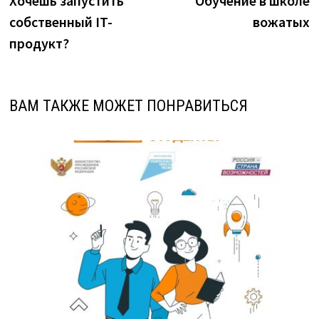
Хочешь запустить
Обучение в школе
по
собственный IT-
вожатых
записям
продукт?
ВАМ ТАКЖЕ МОЖЕТ ПОНРАВИТЬСЯ