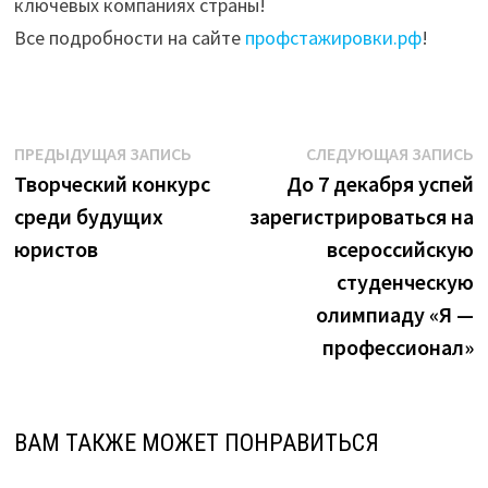
ключевых компаниях страны!
Все подробности на сайте
профстажировки.рф
!
Навигация
Предыдущая
С
ПРЕДЫДУЩАЯ ЗАПИСЬ
СЛЕДУЮЩАЯ ЗАПИСЬ
запись:
з
Творческий конкурс
До 7 декабря успей
по
среди будущих
зарегистрироваться на
записям
юристов
всероссийскую
студенческую
олимпиаду «Я —
профессионал»
ВАМ ТАКЖЕ МОЖЕТ ПОНРАВИТЬСЯ