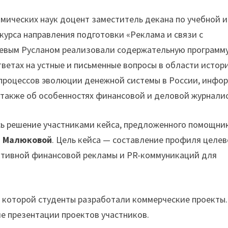
мических наук доцент заместитель декана по учебной и
 курса направления подготовки «Реклама и связи с
евым Русланом реализовали содержательную программу
етах на устные и письменные вопросы в области истор
 процессов эволюции денежной системы в России, инфо
 также об особенностях финансовой и деловой журнали
ь решение участниками кейса, предложенного помощни
.
Малюковой
. Цель кейса — составление профиля целе
ктивной финансовой рекламы и PR-коммуникаций для
 которой студенты разработали коммерческие проекты.
е презентации проектов участников.