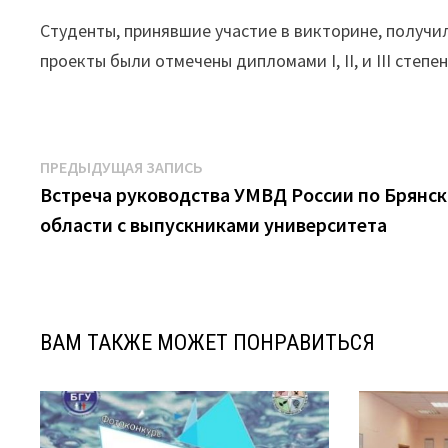
Студенты, принявшие участие в викторине, получи
проекты были отмечены дипломами I, II, и III степе
Навигация
Предыдущая
ПРЕДЫДУЩАЯ ЗАПИСЬ
запись:
Встреча руководства УМВД России по Брянс
по
области с выпускниками университета
записям
ВАМ ТАКЖЕ МОЖЕТ ПОНРАВИТЬСЯ