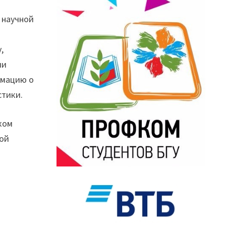
 научной
,
ии
рмацию о
стики.
ком
вой