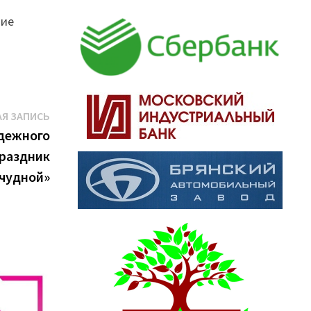
шие
Следующая
Я ЗАПИСЬ
запись:
дежного
праздник
чудной»