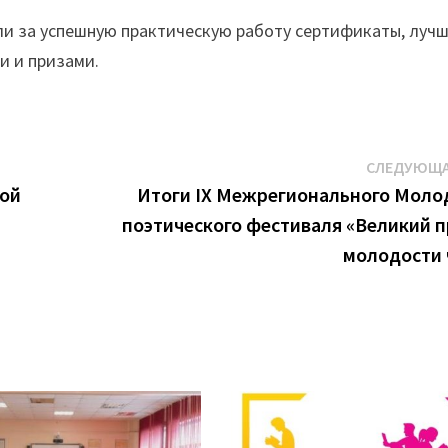
ли за успешную практическую работу сертификаты, луч
ни и призами.
СЛЕДУЮЩА
кой
Итоги IX Межрегионального Моло
поэтического фестиваля «Великий 
молодости 