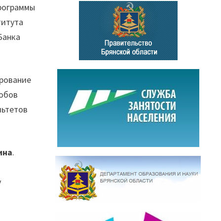
программы
титута
Банка
ирование
собов
льтетов
ина
.
у