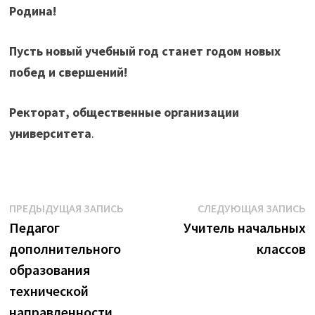
Родина!
Пусть новый учебный год станет годом новых
побед и свершений!
Ректорат, общественные организации
университета
.
Навигация
Предыдущая
С
ПРЕДЫДУЩАЯ ЗАПИСЬ
СЛЕДУЮЩАЯ ЗАПИСЬ
запись:
з
Педагог
Учитель начальных
по
дополнительного
классов
записям
образования
технической
направленности