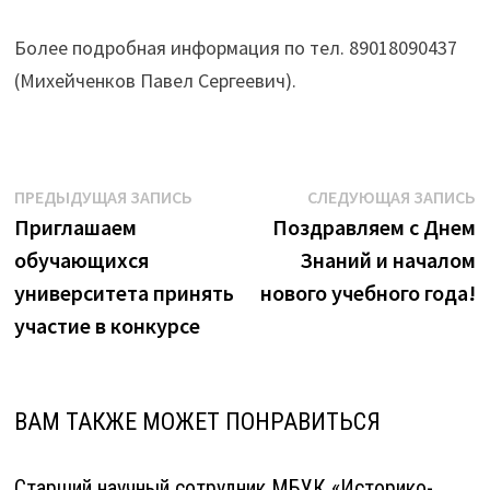
Более подробная информация по тел. 89018090437
(Михейченков Павел Сергеевич).
Навигация
Предыдущая
С
ПРЕДЫДУЩАЯ ЗАПИСЬ
СЛЕДУЮЩАЯ ЗАПИСЬ
запись:
з
Приглашаем
Поздравляем с Днем
по
обучающихся
Знаний и началом
записям
университета принять
нового учебного года!
участие в конкурсе
ВАМ ТАКЖЕ МОЖЕТ ПОНРАВИТЬСЯ
Старший научный сотрудник МБУК «Историко-