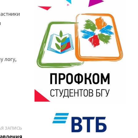
частники
и
 логу,
Следующая
Я ЗАПИСЬ
запись:
равления