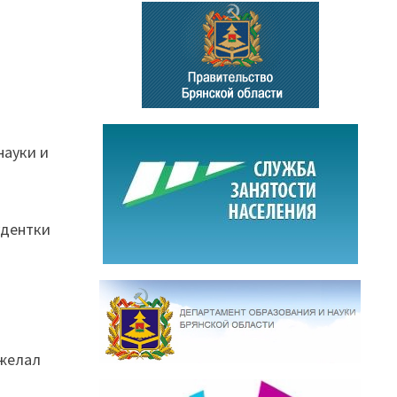
науки и
удентки
ожелал