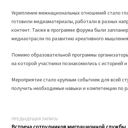
Укрепление межнациональных отношений стало глав
готовили медиаматериалы, работали в разных нап
контент. Также в программе форума были заплани
медиаотрасли по развитию креативного мышления 
Помимо образовательной программы организаторы
на которой участники познакомились с историей и
Мероприятие стало крупным событием для всей ст
получить необходимые навыки и компетенции по р
Навигация
Предыдущая
ПРЕДЫДУЩАЯ ЗАПИСЬ
запись:
Встреча сотрудников миграционной службы