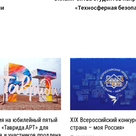
ми
«Техносферная безоп
ия на юбилейный пятый
XIX Всероссийский конкур
 «Таврида.АРТ» для
страна – моя Россия»
в и участников продлена