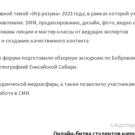
ной темой «Игр разума» 2023 года, в рамках которой у
равлениях: SMM, продюсирование, дизайн, фото, видео 
рованы лекции и мастер-классы от ведущих экспертов
и созданию качественного контента.
 форума подготовили обзорную экскурсию по Бобровому
 географией Енисейской Сибири.
уденческой медиасферы, а также позволило участникам
аботе в СМИ.
СЛЕДУЮЩА
Онлайн-битва студентов нап