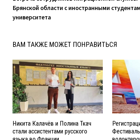
по
Брянской области с иностранными студента
записям
университета
ВАМ ТАКЖЕ МОЖЕТ ПОНРАВИТЬСЯ
Никита Калачёв и Полина Ткач
Регистрац
стали ассистентами русского
Фестиваль
языка во Франции
волонтеро