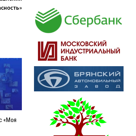
асность»
с «Моя