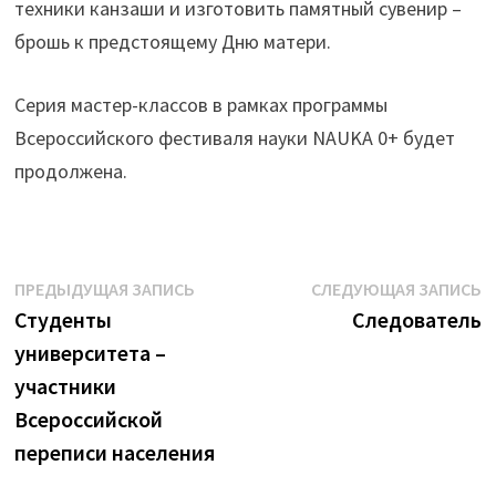
техники канзаши и изготовить памятный сувенир –
брошь к предстоящему Дню матери.
Серия мастер-классов в рамках программы
Всероссийского фестиваля науки NAUKA 0+ будет
продолжена.
Навигация
Предыдущая
С
ПРЕДЫДУЩАЯ ЗАПИСЬ
СЛЕДУЮЩАЯ ЗАПИСЬ
запись:
з
Студенты
Следователь
по
университета –
записям
участники
Всероссийской
переписи населения