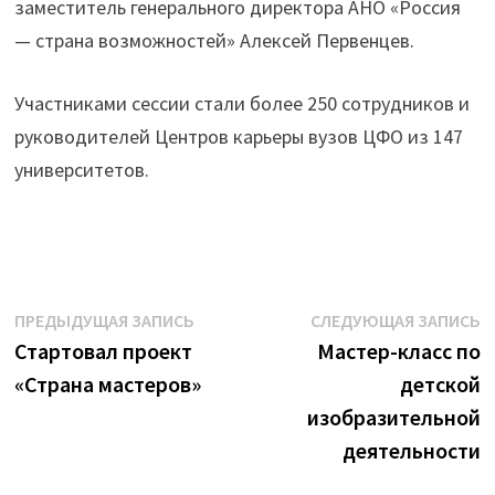
заместитель генерального директора АНО «Россия
— страна возможностей» Алексей Первенцев.
Участниками сессии стали более 250 сотрудников и
руководителей Центров карьеры вузов ЦФО из 147
университетов.
Навигация
Предыдущая
С
ПРЕДЫДУЩАЯ ЗАПИСЬ
СЛЕДУЮЩАЯ ЗАПИСЬ
запись:
з
Стартовал проект
Мастер-класс по
по
«Страна мастеров»
детской
записям
изобразительной
деятельности