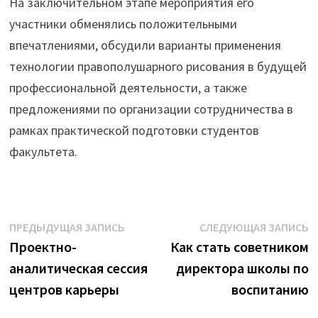
На заключительном этапе мероприятия его
участники обменялись положительными
впечатлениями, обсудили варианты применения
технологии правополушарного рисования в будущей
профессиональной деятельности, а также
предложениями по организации сотрудничества в
рамках практической подготовки студентов
факультета.
Навигация
Предыдущая
С
ПРЕДЫДУЩАЯ ЗАПИСЬ
СЛЕДУЮЩАЯ ЗАПИСЬ
запись:
з
Проектно-
Как стать советником
по
аналитическая сессия
директора школы по
записям
центров карьеры
воспитанию