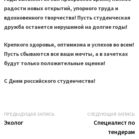
радости новых открытий, упорного труда и
вдохновенного творчества! Пусть студенческая
дружба останется нерушимой на долгие годы!
Крепкого здоровья, оптимизма и успехов во всем!
Пусть сбываются все ваши мечты, а в зачетках
будут только положительные оценки!
С Днем российского студенчества!
Навигация
Предыдущая
С
ПРЕДЫДУЩАЯ ЗАПИСЬ
СЛЕДУЮЩАЯ ЗАПИСЬ
запись:
з
Эколог
Специалист по
по
тендерам
записям