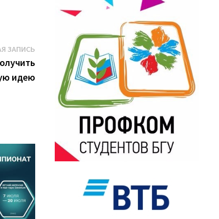
Следующая
Я ЗАПИСЬ
запись:
получить
ую идею