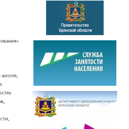
зования».
 школе,
ле.
остях
в,
сти,