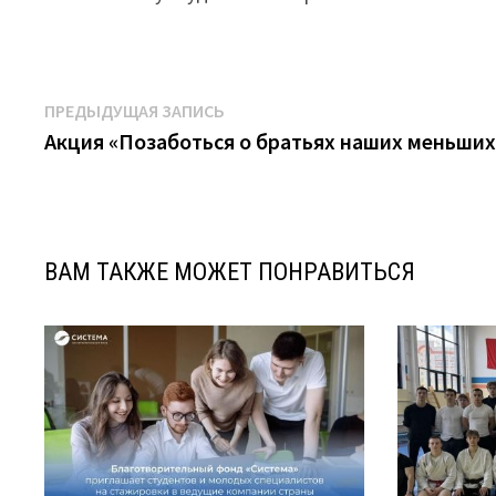
Навигация
Предыдущая
ПРЕДЫДУЩАЯ ЗАПИСЬ
запись:
Акция «Позаботься о братьях наших меньших
по
записям
ВАМ ТАКЖЕ МОЖЕТ ПОНРАВИТЬСЯ