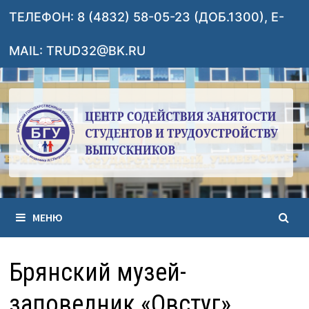
Перейти
ТЕЛЕФОН: 8 (4832) 58-05-23 (ДОБ.1300), E-
к
содержимому
MAIL: TRUD32@BK.RU
МЕНЮ
Брянский музей-
заповедник «Овстуг»