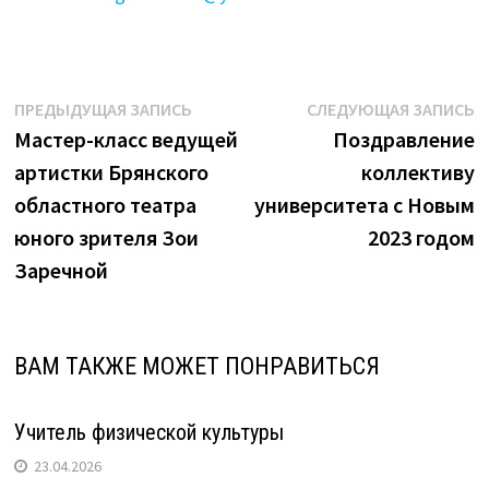
Навигация
Предыдущая
С
ПРЕДЫДУЩАЯ ЗАПИСЬ
СЛЕДУЮЩАЯ ЗАПИСЬ
запись:
з
Мастер-класс ведущей
Поздравление
по
артистки Брянского
коллективу
записям
областного театра
университета с Новым
юного зрителя Зои
2023 годом
Заречной
ВАМ ТАКЖЕ МОЖЕТ ПОНРАВИТЬСЯ
Учитель физической культуры
23.04.2026