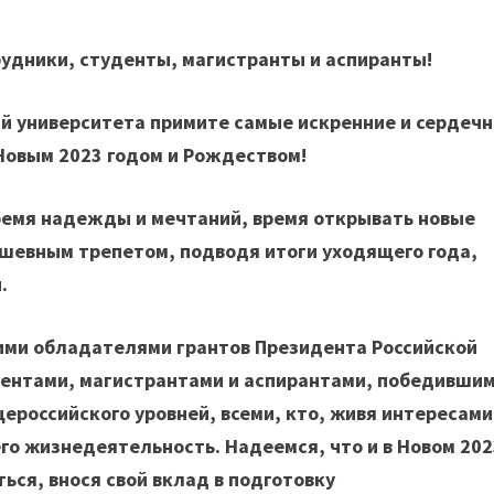
удники, студенты, магистранты и аспиранты!
й университета примите самые искренние и сердеч
Новым 2023 годом и Рождеством!
время надежды и мечтаний, время открывать новые
шевным трепетом, подводя итоги уходящего года,
.
ми обладателями грантов Президента Российской
дентами, магистрантами и аспирантами, победившим
ероссийского уровней, всеми, кто, живя интересами
его жизнедеятельность. Надеемся, что и в Новом 202
ься, внося свой вклад в подготовку