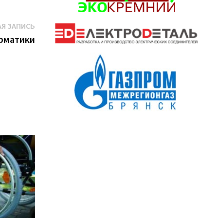
Следующая
Я ЗАПИСЬ
запись:
рматики