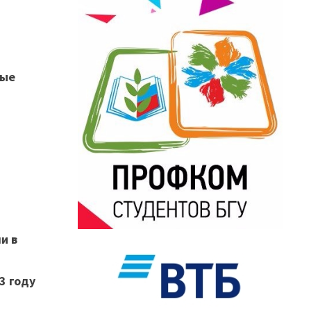
ные
и в
3 году