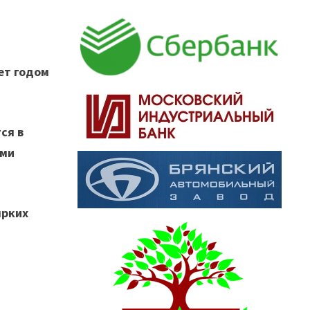
ет годом
ся в
ыми
ярких