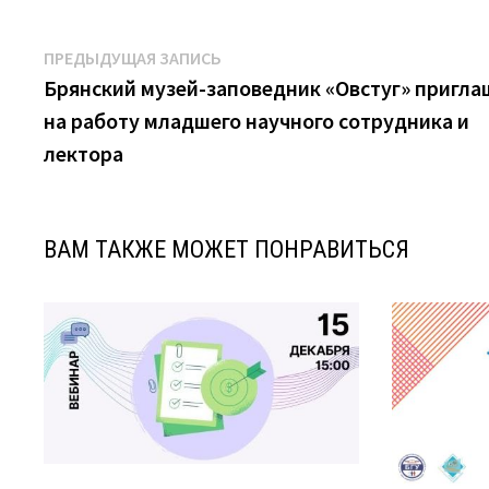
Навигация
Предыдущая
ПРЕДЫДУЩАЯ ЗАПИСЬ
запись:
Брянский музей-заповедник «Овстуг» пригла
по
на работу младшего научного сотрудника и
записям
лектора
ВАМ ТАКЖЕ МОЖЕТ ПОНРАВИТЬСЯ