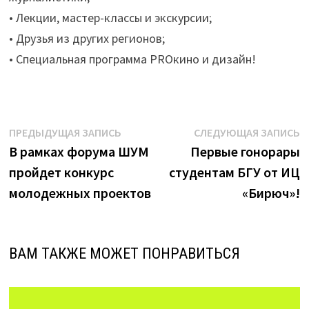
• Лекции, мастер-классы и экскурсии;
• Друзья из других регионов;
• Специальная программа PROкино и дизайн!
Навигация
Предыдущая
С
ПРЕДЫДУЩАЯ ЗАПИСЬ
СЛЕДУЮЩАЯ ЗАПИСЬ
запись:
з
В рамках форума ШУМ
Первые гонорары
по
пройдет конкурс
студентам БГУ от ИЦ
записям
молодежных проектов
«Бирюч»!
ВАМ ТАКЖЕ МОЖЕТ ПОНРАВИТЬСЯ