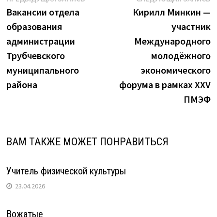
Навигация
запись:
з
Вакансии отдела
Кирилл Минкин —
по
образования
участник
записям
администрации
Международного
Трубчевского
молодёжного
муниципального
экономического
района
форума в рамках XXV
ПМЭФ
ВАМ ТАКЖЕ МОЖЕТ ПОНРАВИТЬСЯ
Учитель физической культуры
23.04.2026
Вожатые