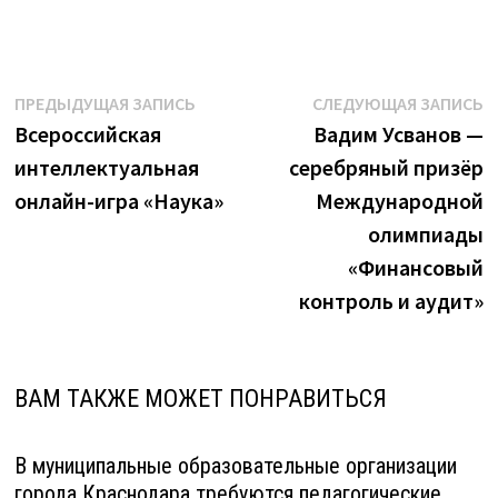
Навигация
Предыдущая
С
ПРЕДЫДУЩАЯ ЗАПИСЬ
СЛЕДУЮЩАЯ ЗАПИСЬ
запись:
з
Всероссийская
Вадим Усванов —
по
интеллектуальная
серебряный призёр
записям
онлайн-игра «Наука»
Международной
олимпиады
«Финансовый
контроль и аудит»
ВАМ ТАКЖЕ МОЖЕТ ПОНРАВИТЬСЯ
В муниципальные образовательные организации
города Краснодара требуются педагогические