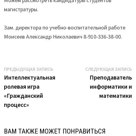
Можем рассмотреть кандидатуры студентов
магистратуры.
Зам. директора по учебно-воспитательной работе
Моисеев Александр Николаевич 8-910-336-38-00.
Навигация
Предыдущая
С
ПРЕДЫДУЩАЯ ЗАПИСЬ
СЛЕДУЮЩАЯ ЗАПИСЬ
запись:
з
Интеллектуальная
Преподаватель
по
ролевая игра
информатики и
записям
«Гражданский
математики
процесс»
ВАМ ТАКЖЕ МОЖЕТ ПОНРАВИТЬСЯ