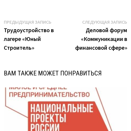
Навигация
Предыдущая
С
ПРЕДЫДУЩАЯ ЗАПИСЬ
СЛЕДУЮЩАЯ ЗАПИСЬ
запись:
з
Трудоустройство в
Деловой форум
по
лагере «Юный
«Коммуникации в
записям
Строитель»
финансовой сфере»
ВАМ ТАКЖЕ МОЖЕТ ПОНРАВИТЬСЯ