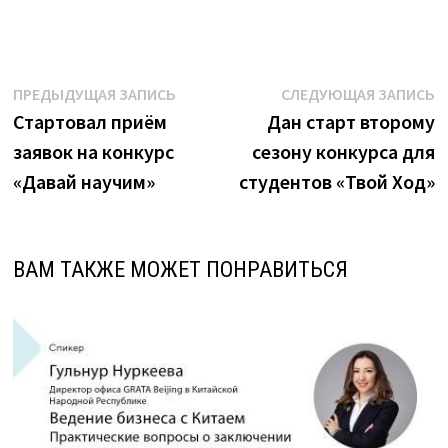
Навигация
Предыдущая
С
ПРЕДЫДУЩАЯ ЗАПИСЬ
СЛЕДУЮЩАЯ ЗАПИСЬ
запись:
з
Стартовал приём
Дан старт второму
по
заявок на конкурс
сезону конкурса для
записям
«Давай научим»
студентов «Твой Ход»
ВАМ ТАКЖЕ МОЖЕТ ПОНРАВИТЬСЯ