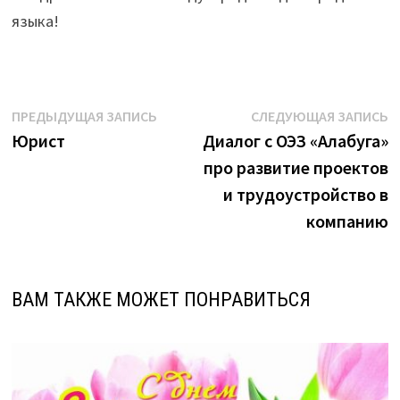
языка!
Навигация
Предыдущая
С
ПРЕДЫДУЩАЯ ЗАПИСЬ
СЛЕДУЮЩАЯ ЗАПИСЬ
запись:
з
Юрист
Диалог с ОЭЗ «Алабуга»
по
про развитие проектов
записям
и трудоустройство в
компанию
ВАМ ТАКЖЕ МОЖЕТ ПОНРАВИТЬСЯ