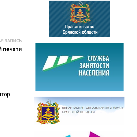
Следующая
Я ЗАПИСЬ
запись:
й печати
атор