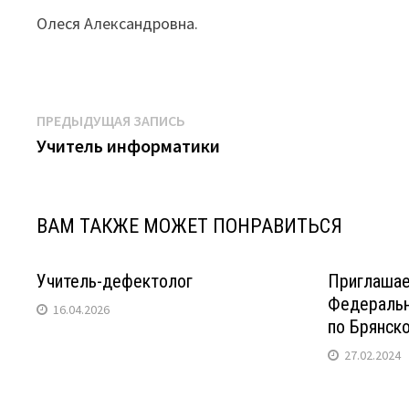
Олеся Александровна.
Навигация
Предыдущая
ПРЕДЫДУЩАЯ ЗАПИСЬ
запись:
Учитель информатики
по
записям
ВАМ ТАКЖЕ МОЖЕТ ПОНРАВИТЬСЯ
Учитель-дефектолог
Приглашае
Федеральн
16.04.2026
по Брянск
27.02.2024