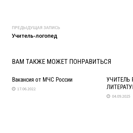
Навигация
Предыдущая
ПРЕДЫДУЩАЯ ЗАПИСЬ
запись:
Учитель-логопед
по
записям
ВАМ ТАКЖЕ МОЖЕТ ПОНРАВИТЬСЯ
Вакансия от МЧС России
УЧИТЕЛЬ 
ЛИТЕРАТ
17.06.2022
04.09.2025