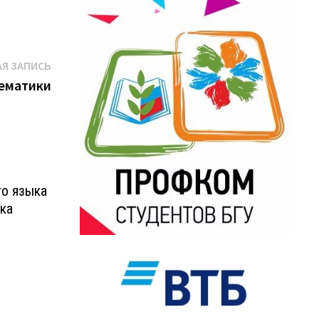
Следующая
Я ЗАПИСЬ
запись:
ематики
го языка
ска