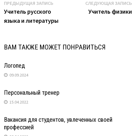
Навигация
Предыдущая
С
ПРЕДЫДУЩАЯ ЗАПИСЬ
СЛЕДУЮЩАЯ ЗАПИСЬ
запись:
з
Учитель русского
Учитель физики
по
языка и литературы
записям
ВАМ ТАКЖЕ МОЖЕТ ПОНРАВИТЬСЯ
Логопед
09.09.2024
Персональный тренер
15.04.2022
Вакансия для студентов, увлеченных своей
профессией