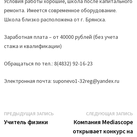
Условия работы хорошие, школа после капитального
ремонта. Имеется современное оборудование.
Школа близко расположена от г. Брянска.
Заработная плата – от 40000 рублей (без учета
стажа и квалификации)
Обращаться по тел.: 8(4832) 92-16-23
Электронная почта: suponevo1-32reg@yandex.ru
Навигация
Предыдущая
С
ПРЕДЫДУЩАЯ ЗАПИСЬ
СЛЕДУЮЩАЯ ЗАПИСЬ
запись:
з
Учитель физики
Компания Mediascope
по
открывает конкурс на