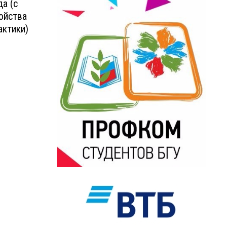
а (с
ойства
актики)