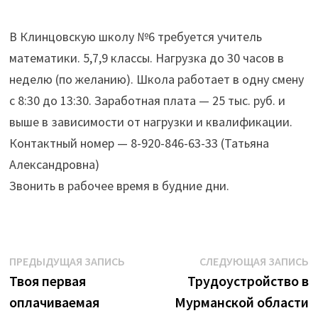
В Клинцовскую школу №6 требуется учитель
математики. 5,7,9 классы. Нагрузка до 30 часов в
неделю (по желанию). Школа работает в одну смену
с 8:30 до 13:30. Заработная плата — 25 тыс. руб. и
выше в зависимости от нагрузки и квалификации.
Контактный номер — 8-920-846-63-33 (Татьяна
Александровна)
Звонить в рабочее время в будние дни.
Навигация
Предыдущая
С
ПРЕДЫДУЩАЯ ЗАПИСЬ
СЛЕДУЮЩАЯ ЗАПИСЬ
запись:
з
Твоя первая
Трудоустройство в
по
оплачиваемая
Мурманской области