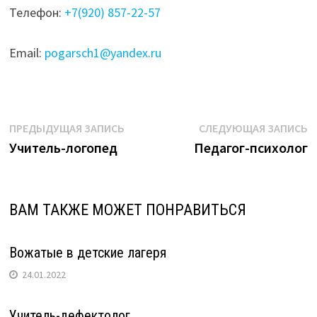
Телефон:
+7(920) 857-22-57
Email:
pogarsch1@yandex.ru
Навигация
Предыдущая
С
ПРЕДЫДУЩАЯ ЗАПИСЬ
СЛЕДУЮЩАЯ ЗАПИСЬ
запись:
з
Учитель-логопед
Педагог-психолог
по
записям
ВАМ ТАКЖЕ МОЖЕТ ПОНРАВИТЬСЯ
Вожатые в детские лагеря
24.01.2022
Учитель-дефектолог