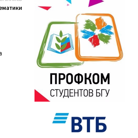
запись:
ематики
а