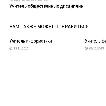
Навигация
запись:
Учитель общественных дисциплин
по
записям
ВАМ ТАКЖЕ МОЖЕТ ПОНРАВИТЬСЯ
Учитель информатики
Учитель ф
12.11.2025
09.12.2025