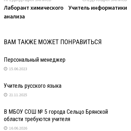
Навигация
запись:
з
Лаборант химического
Учитель информатики
по
анализа
записям
ВАМ ТАКЖЕ МОЖЕТ ПОНРАВИТЬСЯ
Персональный менеджер
15.06.2023
Учитель русского языка
21.11.2025
В МБОУ СОШ № 5 города Сельцо Брянской
области требуются учителя
16.06.2026