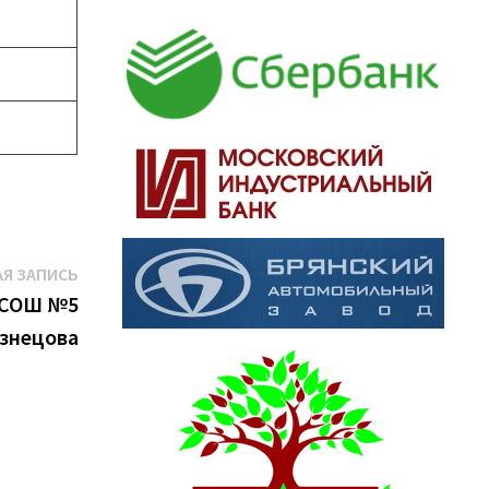
Следующая
Я ЗАПИСЬ
запись:
 СОШ №5
узнецова