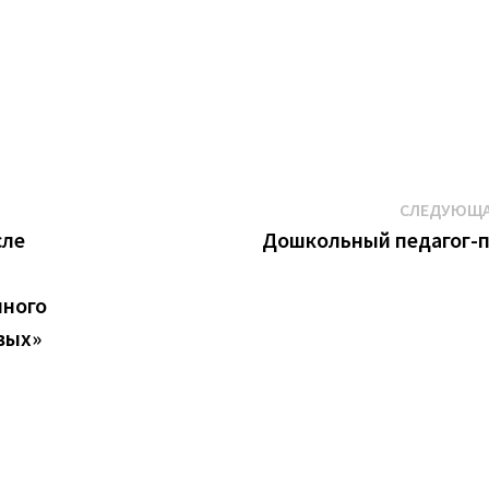
СЛЕДУЮЩА
сле
Дошкольный педагог-п
нного
вых»