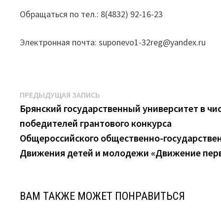
Обращаться по тел.: 8(4832) 92-16-23
Электронная почта: suponevo1-32reg@yandex.ru
Навигация
Предыдущая
ПРЕДЫДУЩАЯ ЗАПИСЬ
запись:
Брянский государственный университет в чи
по
победителей грантового конкурса
записям
Общероссийского общественно-государстве
Движения детей и молодежи «Движение пер
ВАМ ТАКЖЕ МОЖЕТ ПОНРАВИТЬСЯ