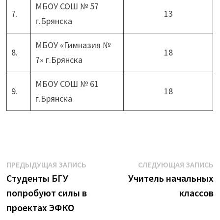
МБОУ СОШ № 57
7.
13
г.Брянска
МБОУ «Гимназия №
8.
18
7» г.Брянска
МБОУ СОШ № 61
9.
18
г.Брянска
Навигация
Предыдущая
С
ПРЕДЫДУЩАЯ ЗАПИСЬ
СЛЕДУЮЩАЯ ЗАПИСЬ
запись:
з
Студенты БГУ
Учитель начальных
по
попробуют силы в
классов
записям
проектах ЭФКО