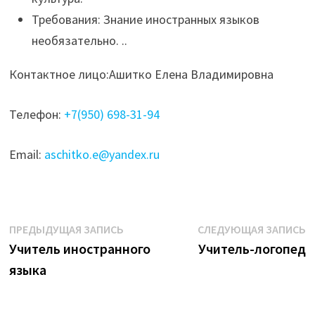
Требования: Знание иностранных языков
необязательно. ..
Контактное лицо:Ашитко Елена Владимировна
Телефон:
+7(950) 698-31-94
Email:
aschitko.e@yandex.ru
Навигация
Предыдущая
С
ПРЕДЫДУЩАЯ ЗАПИСЬ
СЛЕДУЮЩАЯ ЗАПИСЬ
запись:
з
Учитель иностранного
Учитель-логопед
по
языка
записям