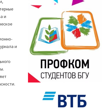
и,
ютерные
а и
ческое
ионно-
урнала и
ьного
ы.
ляет
асности.