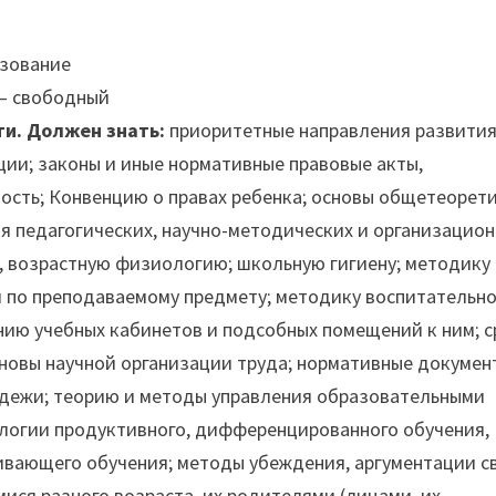
азование
 — свободный
ти. Должен знать:
приоритетные направления развити
ии; законы и иные нормативные правовые акты,
сть; Конвенцию о правах ребенка; основы общетеорет
я педагогических, научно-методических и организацион
ю, возрастную физиологию; школьную гигиену; методику
и по преподаваемому предмету; методику воспитательн
нию учебных кабинетов и подсобных помещений к ним; с
новы научной организации труда; нормативные докумен
одежи; теорию и методы управления образовательными
ологии продуктивного, дифференцированного обучения,
ивающего обучения; методы убеждения, аргументации с
ися разного возраста, их родителями (лицами, их