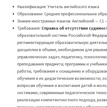
Квалификация: Учитель английского языка
Образование: Среднее профессиональное обр
Знание иностранных языков: Английский — C1
Требования:
Справка об отсутствии судимос
образовательной системы Российской Федерац
регламентирующие образовательную деятельно
дисциплин в объеме, необходимом для решени
управленческих задач; педагогику, психологи
преподавания предмета; программы и учебник
работы; требования к оснащению и оборудова
обучения и их дидактические возможности; ос
вопросам обучения и воспитания детей и мол
системами; современные педагогические техн
реализации компетентностного подхода, разв
позиции, установления контактов с обучающим