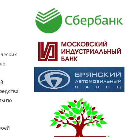
я
ических
но-
ой
редства
ты по
воей