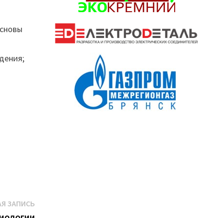
основы
дения;
Следующая
Я ЗАПИСЬ
запись:
биологии