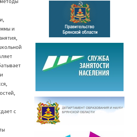
 методы
и,
аммы и
анятия,
 школьной
вляет
батывает
 и
ся,
остей,
ждает с
ты