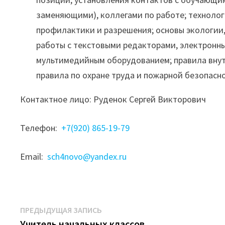
заменяющими), коллегами по работе; технолог
профилактики и разрешения; основы экологии,
работы с текстовыми редакторами, электронн
мультимедийным оборудованием; правила внут
правила по охране труда и пожарной безопасн
Контактное лицо: Руденок Сергей Викторович
Телефон:
+7(920) 865-19-79
Email:
sch4novo@yandex.ru
Навигация
Предыдущая
ПРЕДЫДУЩАЯ ЗАПИСЬ
запись:
Учитель начальных классов