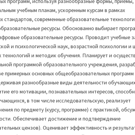
ных программ, используя разнообразные формы, приемы,
альным учебным планам, ускоренным курсам в рамках
х стандартов, современные образовательные технологи
бразовательные ресурсы. Обоснованно выбирает прогр
ифровые образовательные ресурсы. Проводит учебные з
ской и психологической наук, возрастной психологии и
 технологий и методик обучения. Планирует и осущест
ельной программой образовательного учреждения, разра
ове примерных основных общеобразовательных программ
ддерживая разнообразные виды деятельности обучающих
итие его мотивации, познавательных интересов, способн
чающихся, в том числе исследовательскую, реализует
ения по предмету (курсу, программе) с практикой, обсу
ости. Обеспечивает достижение и подтверждение
тельных цензов). Оценивает эффективность и результа