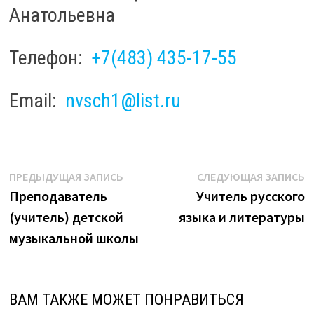
Анатольевна
Телефон:
+7(483) 435-17-55
Email:
nvsch1@list.ru
Навигация
Предыдущая
С
ПРЕДЫДУЩАЯ ЗАПИСЬ
СЛЕДУЮЩАЯ ЗАПИСЬ
запись:
з
Преподаватель
Учитель русского
по
(учитель) детской
языка и литературы
записям
музыкальной школы
ВАМ ТАКЖЕ МОЖЕТ ПОНРАВИТЬСЯ