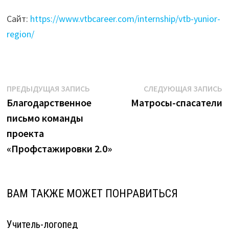
Сайт:
https://www.vtbcareer.com/internship/vtb-yunior-
region/
Навигация
Предыдущая
С
ПРЕДЫДУЩАЯ ЗАПИСЬ
СЛЕДУЮЩАЯ ЗАПИСЬ
запись:
з
Благодарственное
Матросы-спасатели
по
письмо команды
записям
проекта
«Профстажировки 2.0»
ВАМ ТАКЖЕ МОЖЕТ ПОНРАВИТЬСЯ
Учитель-логопед