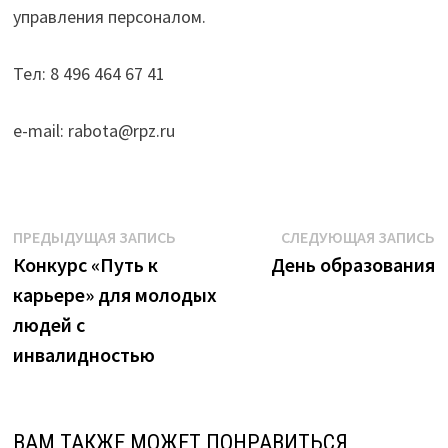
управления персоналом.
Тел: 8 496 464 67 41
e-mail: rabota@rpz.ru
Навигация
Предыдущая
С
ПРЕДЫДУЩАЯ ЗАПИСЬ
СЛЕДУЮЩАЯ ЗАПИСЬ
запись:
з
Конкурс «Путь к
День образования
по
карьере» для молодых
записям
людей с
инвалидностью
ВАМ ТАКЖЕ МОЖЕТ ПОНРАВИТЬСЯ