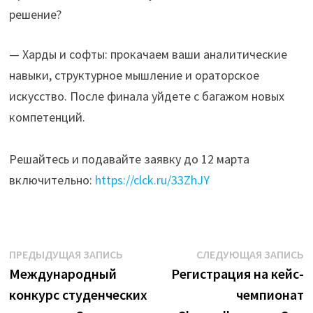
решение?
— Харды и софты: прокачаем ваши аналитические
навыки, структурное мышление и ораторское
искусство. После финала уйдете с багажом новых
компетенций.
Решайтесь и подавайте заявку до 12 марта
включительно:
https://clck.ru/33ZhJY
Навигация
Предыдущая
С
ПРЕДЫДУЩАЯ ЗАПИСЬ
СЛЕДУЮЩАЯ ЗАПИСЬ
запись:
з
Международный
Регистрация на кейс-
по
конкурс студенческих
чемпионат
записям