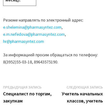
Резюме направлять по электронный адрес:
e.shelemina@pharmasyntez.com
,
e.m.nefedova@pharmasyntez.com
,
hr@pharmasyntez.com
За информацией просим обращаться по телефону:
8(3952)55-03-18, 89643575190.
Навигация
Предыдущая
С
ПРЕДЫДУЩАЯ ЗАПИСЬ
СЛЕДУЮЩАЯ ЗАПИСЬ
запись:
з
Специалист по торгам,
Учитель начальных
по
закупкам
классов, учитель