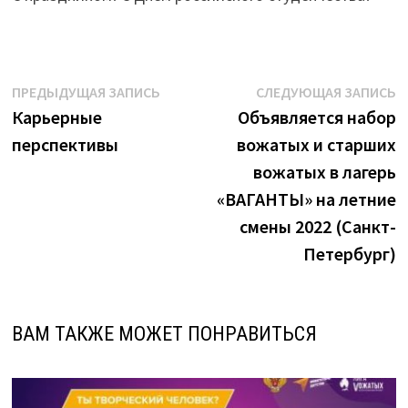
Навигация
Предыдущая
С
ПРЕДЫДУЩАЯ ЗАПИСЬ
СЛЕДУЮЩАЯ ЗАПИСЬ
запись:
з
Карьерные
Объявляется набор
по
перспективы
вожатых и старших
записям
вожатых в лагерь
«ВАГАНТЫ» на летние
смены 2022 (Санкт-
Петербург)
ВАМ ТАКЖЕ МОЖЕТ ПОНРАВИТЬСЯ